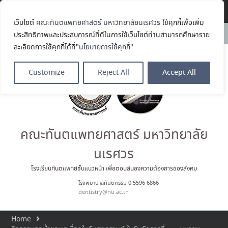
Translate »
เว็บไซต์
คณะทันตแพทยศาสตร์ มหาวิทยาลัยนเรศวร
ใช้คุกกี้เพื่อเพิ่ม
คณะทันตแพทยศาสตร์
News:
ประสิทธิภาพและประสบการณ์ที่ดีในการใช้เว็บไซต์ท่านสามารถศึกษาราย
มหาวิทยาลัยนเรศวร ร่วมออกบูธ
ละเอียดการใช้คุกกี้ได้ที่"
นโยบายการใช้คุกกี้
"
ประชาสัมพันธ์ หลักสูตรทันตแพทย
ศาสตรบัณฑิต และหลักสูตร
ประกาศนียบัตรผู้ช่วยทันตแพทย์
Customize
Reject All
Accept All
ในโครงการ Open House 2026
กิจกรรม NU Explore: เคลียร์ตัว
ตน ค้นหาตัวเอง
ประกาศคณะทันตแพทยศาสตร์
มหาวิทยาลัยนเรศวร เรื่อง ผู้ผ่าน
การสอบแข่งขันเข้าเป็นพนักงาน
คณะทันตแพทยศาสตร์ มหาวิทยาลัย
ราชการ (เงินรายได้) ตำแหน่ง ผู้
ปฏิบัติงานทันตกรรม
นเรศวร
ประมวลภาพบรรยากาศกิจกรรม
Dent Connect Board Game
โรงเรียนทันตแพทย์ชั้นแนวหน้า เพื่อตอบสนองความต้องการของสังคม
Café ครั้งที่ 1 เมื่อวันที่ 4 สิงหาคม
โรงพยาบาลทันตกรรม 0 5596 6866
2569 ณ คณะทันแพทยศาสตร์
dentistry@nu.ac.th
Home