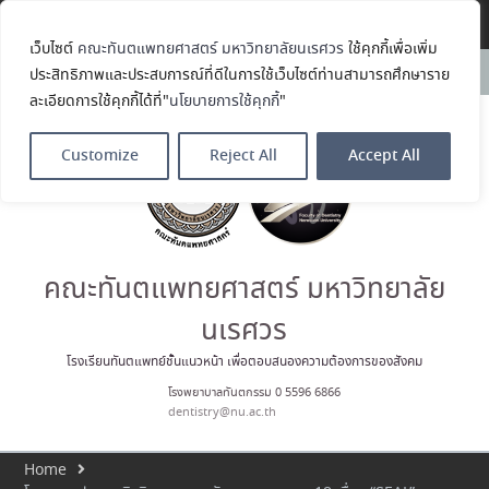
Translate »
เว็บไซต์
คณะทันตแพทยศาสตร์ มหาวิทยาลัยนเรศวร
ใช้คุกกี้เพื่อเพิ่ม
คณะทันตแพทยศาสตร์
News:
ประสิทธิภาพและประสบการณ์ที่ดีในการใช้เว็บไซต์ท่านสามารถศึกษาราย
มหาวิทยาลัยนเรศวร ร่วมออกบูธ
ละเอียดการใช้คุกกี้ได้ที่"
นโยบายการใช้คุกกี้
"
ประชาสัมพันธ์ หลักสูตรทันตแพทย
ศาสตรบัณฑิต และหลักสูตร
ประกาศนียบัตรผู้ช่วยทันตแพทย์
Customize
Reject All
Accept All
ในโครงการ Open House 2026
กิจกรรม NU Explore: เคลียร์ตัว
ตน ค้นหาตัวเอง
ประกาศคณะทันตแพทยศาสตร์
มหาวิทยาลัยนเรศวร เรื่อง ผู้ผ่าน
การสอบแข่งขันเข้าเป็นพนักงาน
คณะทันตแพทยศาสตร์ มหาวิทยาลัย
ราชการ (เงินรายได้) ตำแหน่ง ผู้
ปฏิบัติงานทันตกรรม
นเรศวร
ประมวลภาพบรรยากาศกิจกรรม
Dent Connect Board Game
โรงเรียนทันตแพทย์ชั้นแนวหน้า เพื่อตอบสนองความต้องการของสังคม
Café ครั้งที่ 1 เมื่อวันที่ 4 สิงหาคม
โรงพยาบาลทันตกรรม 0 5596 6866
2569 ณ คณะทันแพทยศาสตร์
dentistry@nu.ac.th
Home