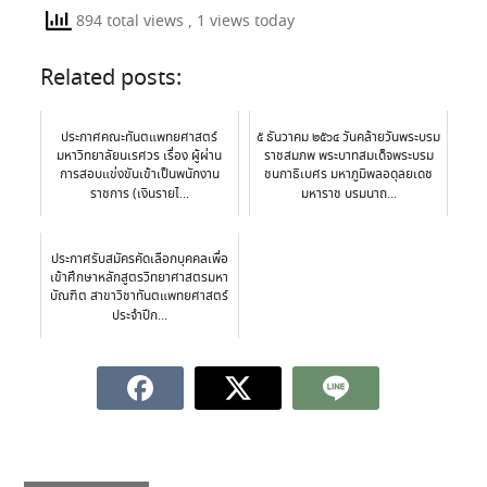
894 total views
, 1 views today
Related posts:
ประกาศคณะทันตแพทยศาสตร์
๕ ธันวาคม ๒๕๖๔ วันคล้ายวันพระบรม
มหาวิทยาลัยนเรศวร เรื่อง ผู้ผ่าน
ราชสมภพ พระบาทสมเด็จพระบรม
การสอบแข่งขันเข้าเป็นพนักงาน
ชนกาธิเบศร มหาภูมิพลอดุลยเดช
ราชการ (เงินรายไ...
มหาราช​ บรมนาถ...
ประกาศรับสมัครคัดเลือกบุคคลเพื่อ
เข้าศึกษาหลักสูตรวิทยาศาสตรมหา
บัณฑิต สาขาวิชาทันตแพทยศาสตร์
ประจำปีก...