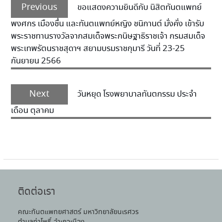
Previous
ขอแสดงความยินดีกับ นิสิตทันตแพทย์
พงศกร เมืองชื่น และทันตแพทย์หญิง ชนิกานต์ มั่งคั่ง เข้ารับ
พระราชทานรางวัลจากสมเด็จพระกนิษฐาธิราชเจ้า กรมสมเด็จ
พระเทพรัตนราชสุดาฯ สยามบรมราชกุมารี วันที่ 23-25
กันยายน 2566
Next
วันหยุด โรงพยาบาลทันตกรรม ประจำ
เดือน ตุลาคม
ติดต่อเรา
คณะทันตแพทยศาสตร์ มหาวิทยาลัยนเรศวร
ตำบลท่าโพธิ์ อำเภอเมือง