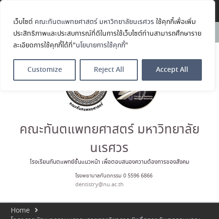
Translate »
เว็บไซต์
คณะทันตแพทยศาสตร์ มหาวิทยาลัยนเรศวร
ใช้คุกกี้เพื่อเพิ่ม
คณะทันตแพทยศาสตร์
News:
ประสิทธิภาพและประสบการณ์ที่ดีในการใช้เว็บไซต์ท่านสามารถศึกษาราย
มหาวิทยาลัยนเรศวร ร่วมออกบูธ
ละเอียดการใช้คุกกี้ได้ที่"
นโยบายการใช้คุกกี้
"
ประชาสัมพันธ์ หลักสูตรทันตแพทย
ศาสตรบัณฑิต และหลักสูตร
ประกาศนียบัตรผู้ช่วยทันตแพทย์
Customize
Reject All
Accept All
ในโครงการ Open House 2026
กิจกรรม NU Explore: เคลียร์ตัว
ตน ค้นหาตัวเอง
ประกาศคณะทันตแพทยศาสตร์
มหาวิทยาลัยนเรศวร เรื่อง ผู้ผ่าน
การสอบแข่งขันเข้าเป็นพนักงาน
คณะทันตแพทยศาสตร์ มหาวิทยาลัย
ราชการ (เงินรายได้) ตำแหน่ง ผู้
ปฏิบัติงานทันตกรรม
นเรศวร
ประมวลภาพบรรยากาศกิจกรรม
Dent Connect Board Game
โรงเรียนทันตแพทย์ชั้นแนวหน้า เพื่อตอบสนองความต้องการของสังคม
Café ครั้งที่ 1 เมื่อวันที่ 4 สิงหาคม
โรงพยาบาลทันตกรรม 0 5596 6866
2569 ณ คณะทันแพทยศาสตร์
dentistry@nu.ac.th
Home