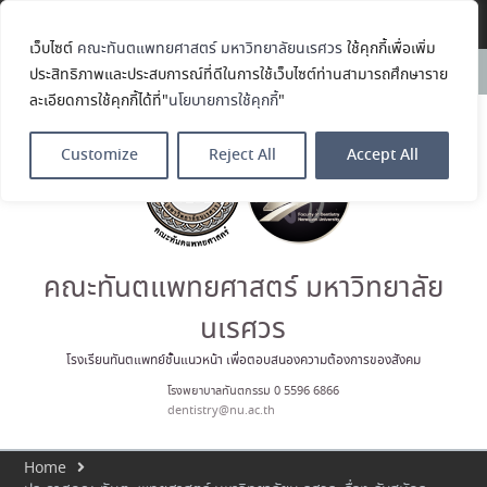
Translate »
เว็บไซต์
คณะทันตแพทยศาสตร์ มหาวิทยาลัยนเรศวร
ใช้คุกกี้เพื่อเพิ่ม
คณะทันตแพทยศาสตร์
News:
ประสิทธิภาพและประสบการณ์ที่ดีในการใช้เว็บไซต์ท่านสามารถศึกษาราย
มหาวิทยาลัยนเรศวร ร่วมออกบูธ
ละเอียดการใช้คุกกี้ได้ที่"
นโยบายการใช้คุกกี้
"
ประชาสัมพันธ์ หลักสูตรทันตแพทย
ศาสตรบัณฑิต และหลักสูตร
ประกาศนียบัตรผู้ช่วยทันตแพทย์
Customize
Reject All
Accept All
ในโครงการ Open House 2026
กิจกรรม NU Explore: เคลียร์ตัว
ตน ค้นหาตัวเอง
ประกาศคณะทันตแพทยศาสตร์
มหาวิทยาลัยนเรศวร เรื่อง ผู้ผ่าน
การสอบแข่งขันเข้าเป็นพนักงาน
คณะทันตแพทยศาสตร์ มหาวิทยาลัย
ราชการ (เงินรายได้) ตำแหน่ง ผู้
ปฏิบัติงานทันตกรรม
นเรศวร
ประมวลภาพบรรยากาศกิจกรรม
Dent Connect Board Game
โรงเรียนทันตแพทย์ชั้นแนวหน้า เพื่อตอบสนองความต้องการของสังคม
Café ครั้งที่ 1 เมื่อวันที่ 4 สิงหาคม
โรงพยาบาลทันตกรรม 0 5596 6866
2569 ณ คณะทันแพทยศาสตร์
dentistry@nu.ac.th
Home