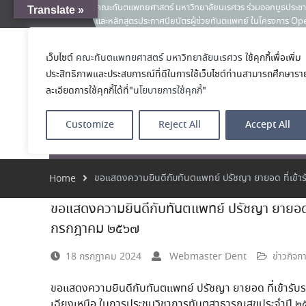
คณะทันตแพทยศาสตร์ มหาวิทยาลัยนเรศวร ร่วมออกบูธประชา
Translate »
News:
และหลักสูตรประกาศนียบัตรผู้ช่วยทันตแพทย์ ในโครงการ 
เคลียร์ตัวตน ค้นหาตัวเอง
ประกาศคณะทันตแพทยศาสตร์ มหาวิทยาลัยนเรศวร เรื่อง ผู้ผ่
เว็บไซต์
คณะทันตแพทยศาสตร์ มหาวิทยาลัยนเรศวร
ใช้คุกกี้เพื่อเพิ่ม
คณะทันตแพทย
(เงินรายได้) ตำแหน่ง ผู้ปฏิบัติงานทันตกรรม
ประสิทธิภาพและประสบการณ์ที่ดีในการใช้เว็บไซต์ท่านสามารถศึกษารา
ประมวลภาพบรรยากาศกิจกรรม Dent Connect Board Game Café
โรงเรียนทันตแพ
2569 ณ คณะทันแพทยศาสตร์
ละเอียดการใช้คุกกี้ได้ที่"
นโยบายการใช้คุกกี้
"
Customize
Reject All
Accept All
หน้าแรก
เกี่ยวกับ
หลักสูตร
โรงพยาบาลทัน
ขอแสดงความยินดีกับทันตแพทย์ ปรัชญา ยายอด ที่เข้าร
Home
ขอแสดงความยินดีกับทันตแพทย์ ปรัชญา ยายอด ที
กรกฎาคม ๒๕๖๗
18 กรกฎาคม 2024
Webmaster Dent
ข่าวกิจก
ขอแสดงความยินดีกับทันตแพทย์ ปรัชญา ยายอด ที่เข้าร
เฉียงเหนือ ในการประชุมวิชาการทันตสาธารณสุขประจำปี 