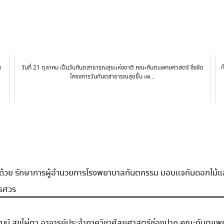
ท
พ
วันที่ 21 ตุลาคม เป็นวันทันตสาธารณสุขแห่งชาติ คณะทันตแพทยศาสตร์ จึงจัด
โครงการวันทันตสาธารณสุขขึ้น เพ...
ย รักษาการผู้อำนวยการโรงพยาบาลทันตกรรม มอบแจกันดอกไม้แสดง
รศวร
ฒน์ สุขไผ่ตา อาจารย์ประจำภาควิชาศัลยศาสตร์ช่องปาก คณะทันตแพท