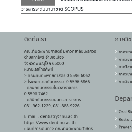
วารสารระดับนานาชาติ SCOPUS
ติดต่อเรา
ภาควิช
คณะทันตแพทยศาสตร์ มหาวิทยาลัยนเรศวร
ภาควิชา
ตำบลท่าโพธิ์ อำเภอเมือง
ภาควิชา
จังหวัดพิษณุโลก 65000
ภาควิชา
หมายเลขโทรศัพท์
ภาควิชา
> คณะทันตแพทยศาสตร์ 0 5596 6062
> โรงพยาบาลทันตกรรม 0 5596 6866
ภาควิชา
- คลินิกทันตกรรมในเวลาราชการ
0 5596 7462
Depa
- คลินิกทันตกรรมนอกเวลาราชการ
081-962-1229, 081-888-9226
Oral B
E-mail : dentistry@nu.ac.th
Restora
https://www.dent.nu.ac.th
Preven
แผนที่การเดินทาง คณะทันตแพทยศาสตร์