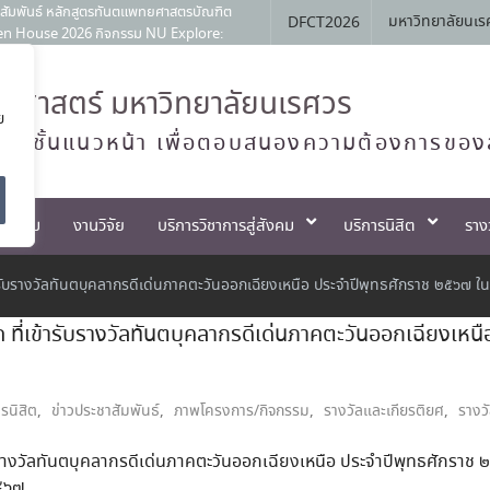
สัมพันธ์ หลักสูตรทันตแพทยศาสตรบัณฑิต
มหาวิทยาลัยนเร
DFCT2026
Open House 2026 กิจกรรม NU Explore:
านการสอบแข่งขันเข้าเป็นพนักงานราชการ
ศาสตร์ มหาวิทยาลัยนเรศวร
ย
 ครั้งที่ 1 เมื่อวันที่ 4 สิงหาคม
ทย์ชั้นแนวหน้า เพื่อตอบสนองความต้องการของ
ตกรรม
งานวิจัย
บริการวิชาการสู่สังคม
บริการนิสิต
ราง
ับรางวัลทันตบุคลากรดีเด่นภาคตะวันออกเฉียงเหนือ ประจำปีพุทธศักราช ๒๕๖๗ ใ
่เข้ารับรางวัลทันตบุคลากรดีเด่นภาคตะวันออกเฉียงเหนือ
ารนิสิต
,
ข่าวประชาสัมพันธ์
,
ภาพโครงการ/กิจกรรม
,
รางวัลและเกียรติยศ
,
รางว
ับรางวัลทันตบุคลากรดีเด่นภาคตะวันออกเฉียงเหนือ ประจำปีพุทธศั
๒๕๖๗