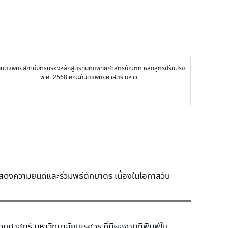
ันตแพทยสภามีมติรับรองหลักสูตรทันตแพทยศาสตรบัณฑิต หลักสูตรปรับปรุง
พ.ศ. 2568 คณะทันตแพทยศาสตร์ มหาวิ...
ความยินดีและร่วมพิธีตักบาตร เนื่องในโอกาสวัน
ยศาสตร์ มหาวิทยาลัยนเรศวร ที่มีผลงานตีพิมพ์ใน