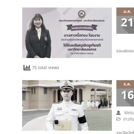
ม.ค.
21
ขอแสดงคว
75 total views
ธ.ค.
16
Webm
ข่าวกิ
รางวัลนัก