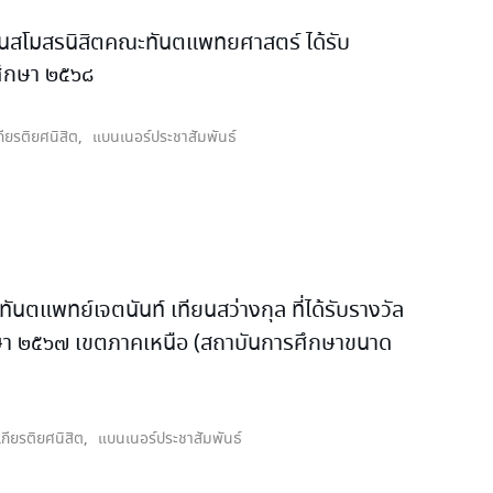
นสโมสรนิสิตคณะทันตแพทยศาสตร์ ได้รับ
ศึกษา ๒๕๖๘
กียรติยศนิสิต
,
แบนเนอร์ประชาสัมพันธ์
แพทย์เจตนันท์ เทียนสว่างกุล ที่ได้รับรางวัล
กษา ๒๕๖๗ เขตภาคเหนือ (สถาบันการศึกษาขนาด
กียรติยศนิสิต
,
แบนเนอร์ประชาสัมพันธ์