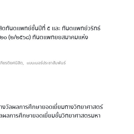
ทันตแพทย์ชั้นปีที่ ๕ และ ทันตแพทย์วริทธ์
ที่ ๑๒๐ (๒/๒๕๖๘) ทันตแพทยยสมาคมแห่ง
กียรติยศนิสิต
,
แบนเนอร์ประชาสัมพันธ์
๑ รางวัลผลการศึกษายอดเยี่ยมทางวิทยาศาสตร์
างวัลผลการศึกษายอดเยี่ยมขั้นวิทยาศาสตรมหา