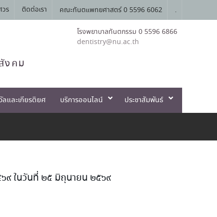
ศวร
ติดต่อเรา
คณะทันตแพทยศาสตร์ 0 5596 6062
.
โรงพยาบาลทันตกรรม 0 5596 6866
dentistry@nu.ac.th
สังคม
วัลและเกียรติยศ
บริการออนไลน์
ประชาสัมพันธ์
๙ ในวันที่ ๒๕ มิถุนายน ๒๕๖๙