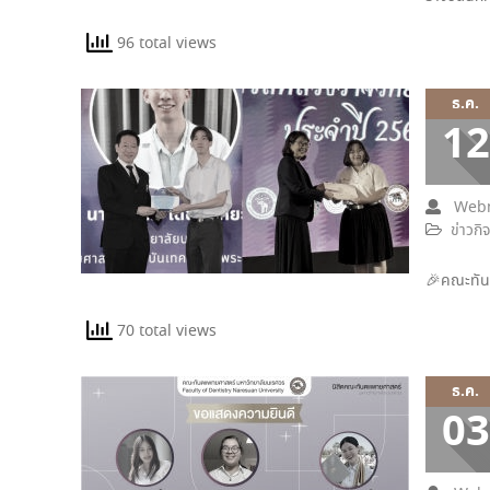
96 total views
ธ.ค.
12
Webm
ข่าวกิ
🎉คณะทัน
70 total views
ธ.ค.
03