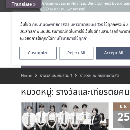
คณะทันตแพทยศาสตร์ มหาวิทยาลัยนเรศวร ร่วมออกบูธประชา
Translate »
News:
และหลักสูตรประกาศนียบัตรผู้ช่วยทันตแพทย์ ในโครงการ 
เคลียร์ตัวตน ค้นหาตัวเอง
ประกาศคณะทันตแพทยศาสตร์ มหาวิทยาลัยนเรศวร เรื่อง ผู้ผ่
เว็บไซต์
คณะทันตแพทยศาสตร์ มหาวิทยาลัยนเรศวร
ใช้คุกกี้เพื่อเพิ่ม
คณะทันตแพทย
(เงินรายได้) ตำแหน่ง ผู้ปฏิบัติงานทันตกรรม
ประสิทธิภาพและประสบการณ์ที่ดีในการใช้เว็บไซต์ท่านสามารถศึกษารา
ประมวลภาพบรรยากาศกิจกรรม Dent Connect Board Game Café
โรงเรียนทันตแพ
2569 ณ คณะทันแพทยศาสตร์
ละเอียดการใช้คุกกี้ได้ที่"
นโยบายการใช้คุกกี้
"
Customize
Reject All
Accept All
หน้าแรก
เกี่ยวกับ
หลักสูตร
โรงพยาบาลทัน
รางวัลและเกียรติยศ
รางวัลและเกียรติยศนิสิต
Home
หมวดหมู่:
รางวัลและเกียรติยศนิ
มิ.ย.
25