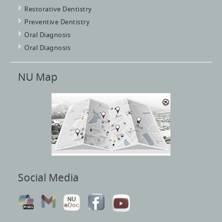
Restorative Dentistry
Preventive Dentistry
Oral Diagnosis
Oral Diagnosis
NU Map
Social Media