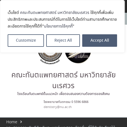
Translate »
เว็บไซต์
คณะทันตแพทยศาสตร์ มหาวิทยาลัยนเรศวร
ใช้คุกกี้เพื่อเพิ่ม
ขอแสดงความยินดีกับ รศ.ทพญ.รัช
News:
ประสิทธิภาพและประสบการณ์ที่ดีในการใช้เว็บไซต์ท่านสามารถศึกษาราย
วรรณ ตัณศลารักษ์ อาจารย์ประจำ
ละเอียดการใช้คุกกี้ได้ที่"
นโยบายการใช้คุกกี้
"
ภาควิชาทันตกรรมป้องกัน สาขาวิชา
ทันตกรรมจัดฟัน ในโอกาสได้รับ
ตำแหน่ง เลขาธิการสมาคม
Customize
Reject All
Accept All
ทันตแพทย์จัดฟันแห่ง
ประเทศไทย วาระ พ.ศ. 2569–2571
ประมวลภาพบรรยากาศกิจกรรม
Dent Connect Board Game
Café ครั้งที่ 1 เมื่อวันที่ 4 สิงหาคม
2569 ณ คณะทันแพทยศาสตร์
คณะทันตแพทยศาสตร์ มหาวิทยาลัย
คณะทันตแพทยศาสตร์
มหาวิทยาลัยนเรศวร ร่วมออกบูธ
นเรศวร
ประชาสัมพันธ์ หลักสูตรทันตแพทย
ศาสตรบัณฑิต และหลักสูตร
โรงเรียนทันตแพทย์ชั้นแนวหน้า เพื่อตอบสนองความต้องการของสังคม
ประกาศนียบัตรผู้ช่วยทันตแพทย์
โรงพยาบาลทันตกรรม 0 5596 6866
ในโครงการ Open House 2026
dentistry@nu.ac.th
กิจกรรม NU Explore: เคลียร์ตัว
ตน ค้นหาตัวเอง
Home