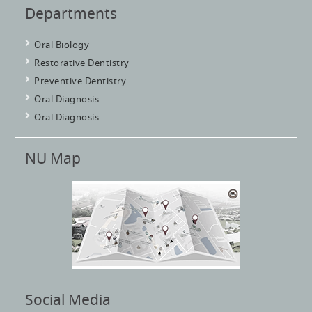
Departments
Oral Biology
Restorative Dentistry
Preventive Dentistry
Oral Diagnosis
Oral Diagnosis
NU Map
Social Media