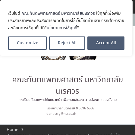
Translate »
เว็บไซต์
คณะทันตแพทยศาสตร์ มหาวิทยาลัยนเรศวร
ใช้คุกกี้เพื่อเพิ่ม
ขอแสดงความยินดีกับ รศ.ทพญ.รัช
News:
ประสิทธิภาพและประสบการณ์ที่ดีในการใช้เว็บไซต์ท่านสามารถศึกษาราย
วรรณ ตัณศลารักษ์ อาจารย์ประจำ
ละเอียดการใช้คุกกี้ได้ที่"
นโยบายการใช้คุกกี้
"
ภาควิชาทันตกรรมป้องกัน สาขาวิชา
ทันตกรรมจัดฟัน ในโอกาสได้รับ
ตำแหน่ง เลขาธิการสมาคม
Customize
Reject All
Accept All
ทันตแพทย์จัดฟันแห่ง
ประเทศไทย วาระ พ.ศ. 2569–2571
ประมวลภาพบรรยากาศกิจกรรม
Dent Connect Board Game
Café ครั้งที่ 1 เมื่อวันที่ 4 สิงหาคม
2569 ณ คณะทันแพทยศาสตร์
คณะทันตแพทยศาสตร์ มหาวิทยาลัย
นเรศวร
โรงเรียนทันตแพทย์ชั้นแนวหน้า เพื่อตอบสนองความต้องการของสังคม
โรงพยาบาลทันตกรรม 0 5596 6866
dentistry@nu.ac.th
Home