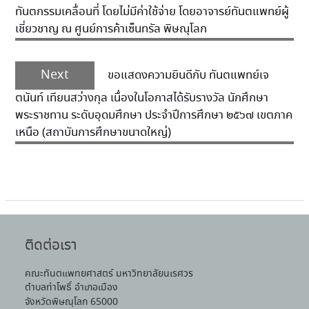
ทันตกรรมเคลื่อนที่ โดยไม่มีค่าใช้จ่าย โดยอาจารย์ทันตแพทย์ผู้
เชี่ยวชาญ ณ ศูนย์การค้าเซ็นทรัล พิษณุโลก
Next
ขอแสดงความยินดีกับ ทันตแพทย์เจ
ตนันท์ เทียนสว่างกุล เนื่องในโอกาสได้รับรางวัล นักศึกษา
พระราชทาน ระดับอุดมศึกษา ประจำปีการศึกษา ๒๕๖๗ เขตภาค
เหนือ (สถาบันการศึกษาขนาดใหญ่)
ติดต่อเรา
คณะทันตแพทยศาสตร์ มหาวิทยาลัยนเรศวร
ตำบลท่าโพธิ์ อำเภอเมือง
จังหวัดพิษณุโลก 65000