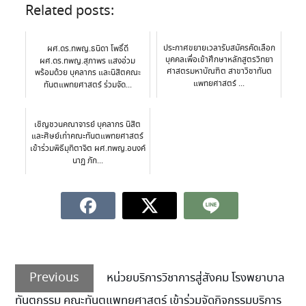
Related posts:
ประกาศขยายเวลารับสมัครคัดเลือก
ผศ.ดร.ทพญ.ธนิดา โพธิ์ดี
บุคคลเพื่อเข้าศึกษาหลักสูตรวิทยา
ผศ.ดร.ทพญ.สุภาพร แสงอ่วม
ศาสตรมหาบัณฑิต สาขาวิชาทันต
พร้อมด้วย บุคลากร และนิสิตคณะ
แพทยศาสตร์ ...
ทันตแพทยศาสตร์ ร่วมจัด...
เชิญชวนคณาจารย์ บุคลากร นิสิต
และศิษย์เก่าคณะทันตแพทยศาสตร์
เข้าร่วมพิธีมุทิตาจิต ผศ.ทพญ.อนงค์
นาฏ ภัก...
Previous
หน่วยบริการวิชาการสู่สังคม โรงพยาบาล
ทันตกรรม คณะทันตแพทยศาสตร์ เข้าร่วมจัดกิจกรรมบริการ