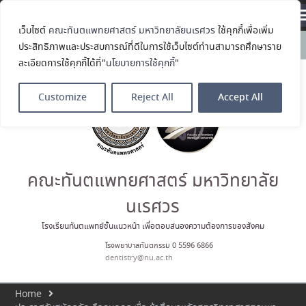
Translate »
เว็บไซต์
คณะทันตแพทยศาสตร์ มหาวิทยาลัยนเรศวร
ใช้คุกกี้เพื่อเพิ่ม
คณะทันตแพทยศาสตร์
News:
ประสิทธิภาพและประสบการณ์ที่ดีในการใช้เว็บไซต์ท่านสามารถศึกษาราย
มหาวิทยาลัยนเรศวร ร่วมออกบูธ
ละเอียดการใช้คุกกี้ได้ที่"
นโยบายการใช้คุกกี้
"
ประชาสัมพันธ์ หลักสูตรทันตแพทย
ศาสตรบัณฑิต และหลักสูตร
ประกาศนียบัตรผู้ช่วยทันตแพทย์
Customize
Reject All
Accept All
ในโครงการ Open House 2026
กิจกรรม NU Explore: เคลียร์ตัว
ตน ค้นหาตัวเอง
ประกาศคณะทันตแพทยศาสตร์
มหาวิทยาลัยนเรศวร เรื่อง ผู้ผ่าน
การสอบแข่งขันเข้าเป็นพนักงาน
คณะทันตแพทยศาสตร์ มหาวิทยาลัย
ราชการ (เงินรายได้) ตำแหน่ง ผู้
ปฏิบัติงานทันตกรรม
นเรศวร
ประมวลภาพบรรยากาศกิจกรรม
Dent Connect Board Game
โรงเรียนทันตแพทย์ชั้นแนวหน้า เพื่อตอบสนองความต้องการของสังคม
Café ครั้งที่ 1 เมื่อวันที่ 4 สิงหาคม
โรงพยาบาลทันตกรรม 0 5596 6866
2569 ณ คณะทันแพทยศาสตร์
dentistry@nu.ac.th
Home