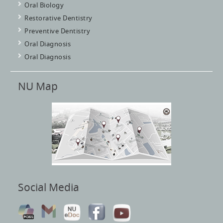
Oral Biology
Restorative Dentistry
Preventive Dentistry
Oral Diagnosis
Oral Diagnosis
NU Map
Social Media