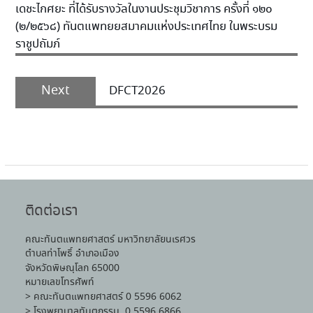
เดชะไกศยะ ที่ได้รับรางวัลในงานประชุมวิชาการ ครั้งที่ ๑๒๐
(๒/๒๕๖๘) ทันตแพทยยสมาคมแห่งประเทศไทย ในพระบรม
ราชูปถัมภ์
Next
DFCT2026
ติดต่อเรา
คณะทันตแพทยศาสตร์ มหาวิทยาลัยนเรศวร
ตำบลท่าโพธิ์ อำเภอเมือง
จังหวัดพิษณุโลก 65000
หมายเลขโทรศัพท์
> คณะทันตแพทยศาสตร์ 0 5596 6062
> โรงพยาบาลทันตกรรม 0 5596 6866