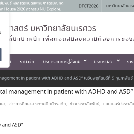
สัมพันธ์ หลักสูตรทันตแพทยศาสตรบัณฑิต
มหาวิทยาลัยนเร
DFCT2026
Open House 2026 กิจกรรม NU Explore:
ประจำภาควิชาทันตกรรมป้องกัน สาขาวิชา
ศาสตร์ มหาวิทยาลัยนเรศวร
ตแพทย์จัดฟันแห่งประเทศไทย วาระ พ.ศ.
ย
ทย์ชั้นแนวหน้า เพื่อตอบสนองความต้องการของ
 ครั้งที่ 1 เมื่อวันที่ 4 สิงหาคม
ตกรรม
งานวิจัย
บริการวิชาการสู่สังคม
บริการนิสิต
ราง
management in patient with ADHD and ASD” ในวันพฤหัสบดีที่ 5 กุมภาพันธ์
Dental management in patient with ADHD and ASD” ใน
กษา
,
ข่าวการศึกษา-ประกาศนียบัตร-เด็ก
,
ข่าวประชาสัมพันธ์
,
แบนเนอร์ประชาสัม
D and ASD”