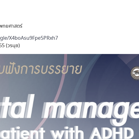
แพทยศาสตร์
s.gle/X4boAsu9Fpe5PRxh7
5 (วรนุช)