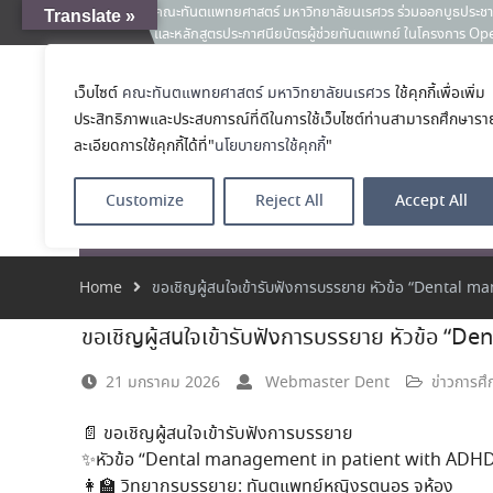
คณะทันตแพทยศาสตร์ มหาวิทยาลัยนเรศวร ร่วมออกบูธประชา
Translate »
News:
และหลักสูตรประกาศนียบัตรผู้ช่วยทันตแพทย์ ในโครงการ 
เคลียร์ตัวตน ค้นหาตัวเอง
ขอแสดงความยินดีกับ รศ.ทพญ.รัชวรรณ ตัณศลารักษ์ อาจารย์
เว็บไซต์
คณะทันตแพทยศาสตร์ มหาวิทยาลัยนเรศวร
ใช้คุกกี้เพื่อเพิ่ม
คณะทันตแพทย
ทันตกรรมจัดฟัน ในโอกาสได้รับตำแหน่ง เลขาธิการสมาคมทัน
ประสิทธิภาพและประสบการณ์ที่ดีในการใช้เว็บไซต์ท่านสามารถศึกษารา
2569–2571
โรงเรียนทันตแพ
ประมวลภาพบรรยากาศกิจกรรม Dent Connect Board Game Café
ละเอียดการใช้คุกกี้ได้ที่"
นโยบายการใช้คุกกี้
"
2569 ณ คณะทันแพทยศาสตร์
Customize
Reject All
Accept All
หน้าแรก
เกี่ยวกับ
หลักสูตร
โรงพยาบาลทัน
Home
ขอเชิญผู้สนใจเข้ารับฟังการบรรยาย หัวข้อ “Dental 
ขอเชิญผู้สนใจเข้ารับฟังการบรรยาย หัวข้อ “
21 มกราคม 2026
Webmaster Dent
ข่าวการศึ
📄 ขอเชิญผู้สนใจเข้ารับฟังการบรรยาย
✨หัวข้อ “Dental management in patient with ADH
👩‍🏫 วิทยากรบรรยาย: ทันตแพทย์หญิงรตนอร จูห้อง