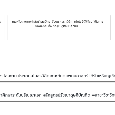
คณะทันตแพทยศาสตร์ มหาวิทยาลัยนเรศวร ได้นำเทคโนโลยีดิจิทัลมาใช้ในการ
ร
ทำฟันเทียมทั้งปาก (Digital Dentur...
ง โฉมงาม ประธานสโมสรนิสิตคณะทันตแพทยศาสตร์ ได้รับเหรียญเชิด
เข้าศึกษาระดับปริญญาเอก หลักสูตรปรัชญาดุษฎีบัณฑิต ➡สาขาวิชาว