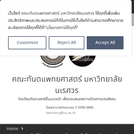
Translate »
เว็บไซต์
คณะทันตแพทยศาสตร์ มหาวิทยาลัยนเรศวร
ใช้คุกกี้เพื่อเพิ่ม
คณะทันตแพทยศาสตร์
News:
ประสิทธิภาพและประสบการณ์ที่ดีในการใช้เว็บไซต์ท่านสามารถศึกษาราย
มหาวิทยาลัยนเรศวร ร่วมออกบูธ
ละเอียดการใช้คุกกี้ได้ที่"
นโยบายการใช้คุกกี้
"
ประชาสัมพันธ์ หลักสูตรทันตแพทย
ศาสตรบัณฑิต และหลักสูตร
ประกาศนียบัตรผู้ช่วยทันตแพทย์
Customize
Reject All
Accept All
ในโครงการ Open House 2026
กิจกรรม NU Explore: เคลียร์ตัว
ตน ค้นหาตัวเอง
ประกาศคณะทันตแพทยศาสตร์
มหาวิทยาลัยนเรศวร เรื่อง ผู้ผ่าน
การสอบแข่งขันเข้าเป็นพนักงาน
คณะทันตแพทยศาสตร์ มหาวิทยาลัย
ราชการ (เงินรายได้) ตำแหน่ง ผู้
ปฏิบัติงานทันตกรรม
นเรศวร
ประมวลภาพบรรยากาศกิจกรรม
Dent Connect Board Game
โรงเรียนทันตแพทย์ชั้นแนวหน้า เพื่อตอบสนองความต้องการของสังคม
Café ครั้งที่ 1 เมื่อวันที่ 4 สิงหาคม
โรงพยาบาลทันตกรรม 0 5596 6866
2569 ณ คณะทันแพทยศาสตร์
dentistry@nu.ac.th
Home