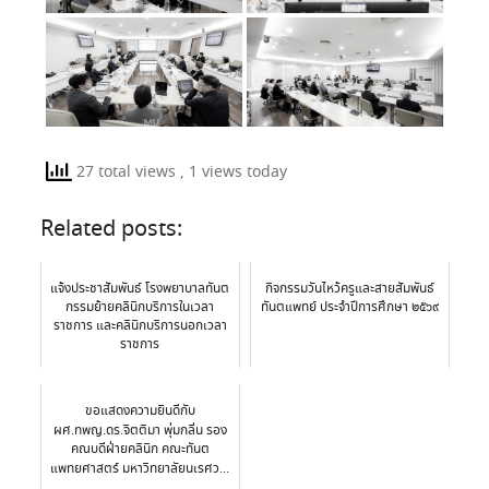
27 total views
, 1 views today
Related posts:
แจ้งประชาสัมพันธ์ โรงพยาบาลทันต
กิจกรรมวันไหว้ครูและสายสัมพันธ์
กรรมย้ายคลินิกบริการในเวลา
ทันตแพทย์ ประจำปีการศึกษา ๒๕๖๙
ราชการ และคลินิกบริการนอกเวลา
ราชการ
ขอแสดงความยินดีกับ
ผศ.ทพญ.ดร.จิตติมา พุ่มกลิ่น รอง
คณบดีฝ่ายคลินิก คณะทันต
แพทยศาสตร์ มหาวิทยาลัยนเรศว...