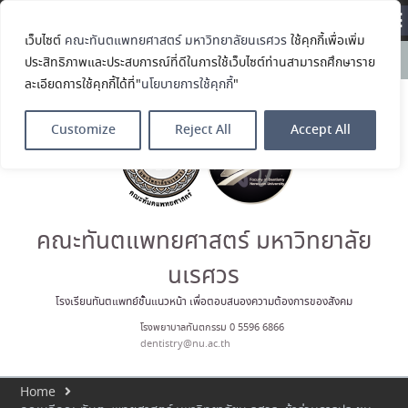
Translate »
เว็บไซต์
คณะทันตแพทยศาสตร์ มหาวิทยาลัยนเรศวร
ใช้คุกกี้เพื่อเพิ่ม
คณะทันตแพทยศาสตร์
News:
ประสิทธิภาพและประสบการณ์ที่ดีในการใช้เว็บไซต์ท่านสามารถศึกษาราย
มหาวิทยาลัยนเรศวร ร่วมออกบูธ
ละเอียดการใช้คุกกี้ได้ที่"
นโยบายการใช้คุกกี้
"
ประชาสัมพันธ์ หลักสูตรทันตแพทย
ศาสตรบัณฑิต และหลักสูตร
ประกาศนียบัตรผู้ช่วยทันตแพทย์
Customize
Reject All
Accept All
ในโครงการ Open House 2026
กิจกรรม NU Explore: เคลียร์ตัว
ตน ค้นหาตัวเอง
ประกาศคณะทันตแพทยศาสตร์
มหาวิทยาลัยนเรศวร เรื่อง ผู้ผ่าน
การสอบแข่งขันเข้าเป็นพนักงาน
คณะทันตแพทยศาสตร์ มหาวิทยาลัย
ราชการ (เงินรายได้) ตำแหน่ง ผู้
ปฏิบัติงานทันตกรรม
นเรศวร
ประมวลภาพบรรยากาศกิจกรรม
Dent Connect Board Game
โรงเรียนทันตแพทย์ชั้นแนวหน้า เพื่อตอบสนองความต้องการของสังคม
Café ครั้งที่ 1 เมื่อวันที่ 4 สิงหาคม
โรงพยาบาลทันตกรรม 0 5596 6866
2569 ณ คณะทันแพทยศาสตร์
dentistry@nu.ac.th
Home