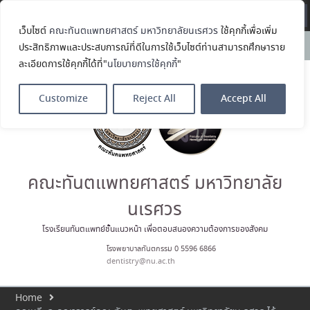
Translate »
เว็บไซต์
คณะทันตแพทยศาสตร์ มหาวิทยาลัยนเรศวร
ใช้คุกกี้เพื่อเพิ่ม
คณะทันตแพทยศาสตร์
News:
ประสิทธิภาพและประสบการณ์ที่ดีในการใช้เว็บไซต์ท่านสามารถศึกษาราย
มหาวิทยาลัยนเรศวร ร่วมออกบูธ
ละเอียดการใช้คุกกี้ได้ที่"
นโยบายการใช้คุกกี้
"
ประชาสัมพันธ์ หลักสูตรทันตแพทย
ศาสตรบัณฑิต และหลักสูตร
ประกาศนียบัตรผู้ช่วยทันตแพทย์
Customize
Reject All
Accept All
ในโครงการ Open House 2026
กิจกรรม NU Explore: เคลียร์ตัว
ตน ค้นหาตัวเอง
ประกาศคณะทันตแพทยศาสตร์
มหาวิทยาลัยนเรศวร เรื่อง ผู้ผ่าน
การสอบแข่งขันเข้าเป็นพนักงาน
คณะทันตแพทยศาสตร์ มหาวิทยาลัย
ราชการ (เงินรายได้) ตำแหน่ง ผู้
ปฏิบัติงานทันตกรรม
นเรศวร
ประมวลภาพบรรยากาศกิจกรรม
Dent Connect Board Game
โรงเรียนทันตแพทย์ชั้นแนวหน้า เพื่อตอบสนองความต้องการของสังคม
Café ครั้งที่ 1 เมื่อวันที่ 4 สิงหาคม
โรงพยาบาลทันตกรรม 0 5596 6866
2569 ณ คณะทันแพทยศาสตร์
dentistry@nu.ac.th
Home