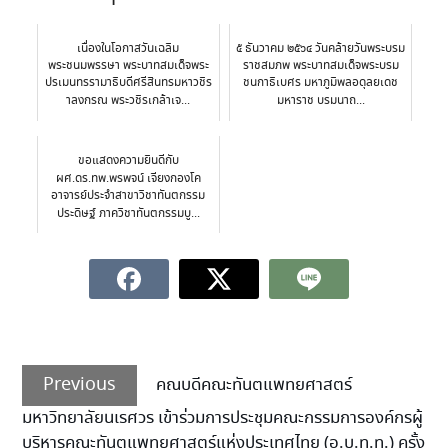
เนื่องในโอกาสวันเฉลิม
๕ ธันวาคม ๒๕๖๔ วันคล้ายวันพระบรม
พระชนมพรรษา พระบาทสมเด็จพระ
ราชสมภพ พระบาทสมเด็จพระบรม
ปรเมนทรรามาธิบดีศรีสินทรมหาวชิร
ชนกาธิเบศร มหาภูมิพลอดุลยเดช
าลงกรณ พระวชิรเกล้าเจ...
มหาราช​ บรมนาถ...
ขอแสดงความยินดีกับ
ผศ.ดร.ทพ.พรพจน์ เจียงกองโค
อาจารย์ประจำสาขาวิชาทันตกรรม
ประดิษฐ์ ภาควิชาทันตกรรมบู...
Previous
คณบดีคณะทันตแพทยศาสตร์
มหาวิทยาลัยนเรศวร เข้าร่วมการประชุมคณะกรรมการองค์กรผู้
บริหารคณะทันตแพทยศาสตร์แห่งประเทศไทย (อ.บ.ท.ท.) ครั้ง