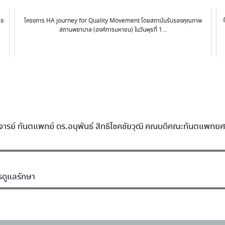
าช
โครงการ HA journey for Quality Movement โดยสถาบันรับรองคุณภาพ
สถานพยาบาล (องค์การมหาชน) ในวันพุธที่ 1...
รย์ ทันตแพทย์ ดร.อนุพันธ์ สิทธิโชคชัยวุฒิ คณบดีคณะทันตแพทยศาสตร
รดูแลรักษา