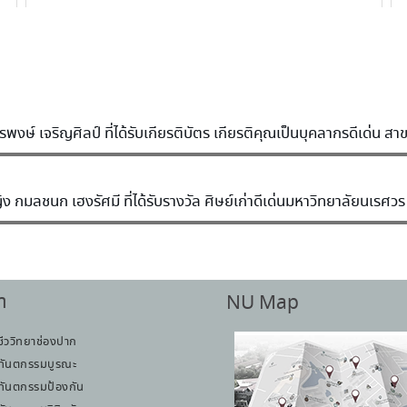
งษ์ เจริญศิลป์ ที่ได้รับเกียรติบัตร เกียรติคุณเป็นบุคลากรดีเด่น ส
กมลชนก เฮงรัศมี ที่ได้รับรางวัล ศิษย์เก่าดีเด่นมหาวิทยาลัยนเรศว
า
NU Map
ชีววิทยาช่องปาก
ทันตกรรมบูรณะ
ทันตกรรมป้องกัน