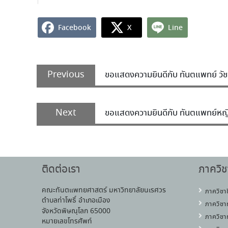
Facebook
X
Line
Previous
ขอแสดงความยินดีกับ ทันตแพทย์ วัชรพ
Next
ขอแสดงความยินดีกับ ทันตแพทย์หญิง 
ติดต่อเรา
ภาควิช
คณะทันตแพทยศาสตร์ มหาวิทยาลัยนเรศวร
ภาควิชา
ตำบลท่าโพธิ์ อำเภอเมือง
ภาควิชา
จังหวัดพิษณุโลก 65000
ภาควิชา
หมายเลขโทรศัพท์