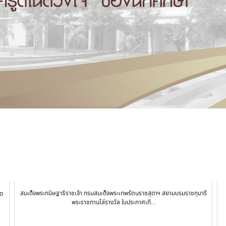
สมเด็จพระกนิษฐาธิราชเจ้า กรมสมเด็จพระเทพรัตนราชสุดาฯ สยามบรมราชกุมารี
นต
พระราชทานโล่รางวัล ใบประกาศเกี...