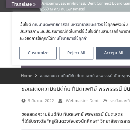
ประมวลภาพบรรยากาศกิจกรรม Dent Connect Board Game Café
Translate »
News:
2569 ณ คณะทันแพทยศาสตร์
คณะทันตแพทยศาสตร์ มหาวิทยาลัยนเรศวร ร่วมออกบูธประชา
และหลักสูตรประกาศนียบัตรผู้ช่วยทันตแพทย์ ในโครงการ 
เว็บไซต์
คณะทันตแพทยศาสตร์ มหาวิทยาลัยนเรศวร
ใช้คุกกี้เพื่อเพิ่ม
คณะทันตแพทย
เคลียร์ตัวตน ค้นหาตัวเอง
ประสิทธิภาพและประสบการณ์ที่ดีในการใช้เว็บไซต์ท่านสามารถศึกษารา
ประกาศคณะทันตแพทยศาสตร์ มหาวิทยาลัยนเรศวร เรื่อง ผู้ผ่
โรงเรียนทันตแพ
(เงินรายได้) ตำแหน่ง ผู้ปฏิบัติงานทันตกรรม
ละเอียดการใช้คุกกี้ได้ที่"
นโยบายการใช้คุกกี้
"
Customize
Reject All
Accept All
หน้าแรก
เกี่ยวกับ
หลักสูตร
โรงพยาบาลทัน
Home
ขอแสดงความยินดีกับ ทันตแพทย์ พรพรรธน์ มันตะสูตร ที
ขอแสดงความยินดีกับ ทันตแพทย์ พรพรรธน์ มันตะ
3 มีนาคม 2022
Webmaster Dent
รางวัลและเก
ขอแสดงความยินดีกับ ทันตแพทย์ พรพรรธน์ มันตะสูตร
ที่ได้รับรางวัล “ครูดีในดวงใจของนักศึกษา” วิทยาลัยการสา