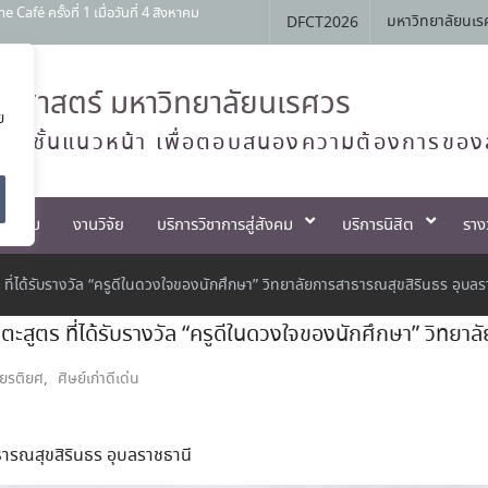
 ครั้งที่ 1 เมื่อวันที่ 4 สิงหาคม
มหาวิทยาลัยนเร
DFCT2026
สัมพันธ์ หลักสูตรทันตแพทยศาสตรบัณฑิต
Open House 2026 กิจกรรม NU Explore:
ศาสตร์ มหาวิทยาลัยนเรศวร
ย
านการสอบแข่งขันเข้าเป็นพนักงานราชการ
ทย์ชั้นแนวหน้า เพื่อตอบสนองความต้องการของ
ตกรรม
งานวิจัย
บริการวิชาการสู่สังคม
บริการนิสิต
ราง
่ได้รับรางวัล “ครูดีในดวงใจของนักศึกษา” วิทยาลัยการสาธารณสุขสิรินธร อุบลร
สูตร ที่ได้รับรางวัล “ครูดีในดวงใจของนักศึกษา” วิทยาล
ียรติยศ
,
ศิษย์เก่าดีเด่น
ธารณสุขสิรินธร อุบลราชธานี