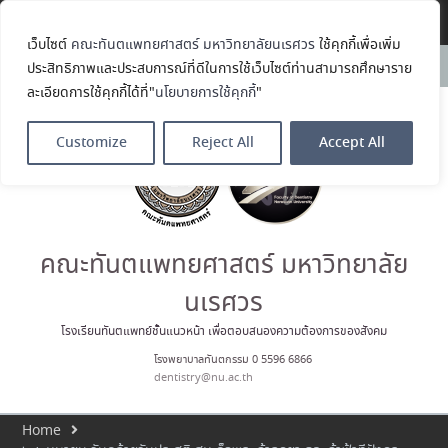
Translate »
เว็บไซต์
คณะทันตแพทยศาสตร์ มหาวิทยาลัยนเรศวร
ใช้คุกกี้เพื่อเพิ่ม
คณะทันตแพทยศาสตร์
News:
ประสิทธิภาพและประสบการณ์ที่ดีในการใช้เว็บไซต์ท่านสามารถศึกษาราย
มหาวิทยาลัยนเรศวร ร่วมออกบูธ
ละเอียดการใช้คุกกี้ได้ที่"
นโยบายการใช้คุกกี้
"
ประชาสัมพันธ์ หลักสูตรทันตแพทย
ศาสตรบัณฑิต และหลักสูตร
ประกาศนียบัตรผู้ช่วยทันตแพทย์
Customize
Reject All
Accept All
ในโครงการ Open House 2026
กิจกรรม NU Explore: เคลียร์ตัว
ตน ค้นหาตัวเอง
ประกาศคณะทันตแพทยศาสตร์
มหาวิทยาลัยนเรศวร เรื่อง ผู้ผ่าน
การสอบแข่งขันเข้าเป็นพนักงาน
คณะทันตแพทยศาสตร์ มหาวิทยาลัย
ราชการ (เงินรายได้) ตำแหน่ง ผู้
ปฏิบัติงานทันตกรรม
นเรศวร
ประมวลภาพบรรยากาศกิจกรรม
Dent Connect Board Game
โรงเรียนทันตแพทย์ชั้นแนวหน้า เพื่อตอบสนองความต้องการของสังคม
Café ครั้งที่ 1 เมื่อวันที่ 4 สิงหาคม
โรงพยาบาลทันตกรรม 0 5596 6866
2569 ณ คณะทันแพทยศาสตร์
dentistry@nu.ac.th
Home