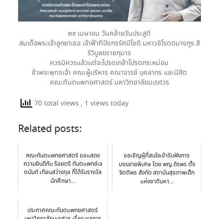
๒๙ เมษายน วันคล้ายวันประสูติ
สมเด็จพระเจ้าลูกยาเธอ เจ้าฟ้าทีปังกรรัศมีโชติ มหาวชิโรตตมางกูร สิ
ริวิบูลยราชกุมาร
ควรมิควรแล้วแต่จะโปรดเกล้าโปรดกระหม่อม
ข้าพระพุทธเจ้า คณะผู้บริหาร คณาจารย์ บุคลากร และนิสิต
คณะทันตแพทยศาสตร์ มหาวิทยาลัยนเรศวร
70 total views
, 1 views today
Related posts:
คณะทันตแพทยศาสตร์ ขอแสดง
ขอเชิญผู้ที่สนใจเข้ารับฟังการ
ความยินดีกับ ร้อยตรี ทันตแพทย์เจ
บรรยายพิเศษ โดย พญ.ถิรพร ตั้ง
ตนันท์ เทียนสว่างกุล ที่ได้รับรางวัล
จิตติพร สังกัด สถาบันสุขภาพเด็ก
นักศึกษา...
แห่งชาติมหา...
ประกาศคณะทันตแพทยศาสตร์
มหาวิทยาลัยนเรศวร เรื่อง ผลการ