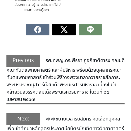
สอบภาคความรู้ความสามารถทั่วไป
และภาคความรู้ควา...
Previous
รศ.ทพญ.ดร.พีรยา ภูอภิชาติดำรง คณบดี
คณะทันตแพทยศาสตร์ และผู้บริหาร พร้อมด้วยบุคลากรคณะ
ทันตแพทยศาสตร์ เข้าร่วมพิธีวางพวงมาลาถวายราชสักการะ
พระบรมราชานุสาวรีย์สมเด็จพระนเรศวรมหาราช เนื่องในวัน
คล้ายวันสวรรคตสมเด็จพระนเรศวรมหาราช ในวันที่ ๒๕
เมษายน ๒๕๖๗
Next
📣📣ขยายเวลารับสมัคร คัดเลือกบุคคล
เพื่อเข้าศึกษาหลักสูตรประกาศนียบัตรบัณฑิตทางวิทยาศาสตร์