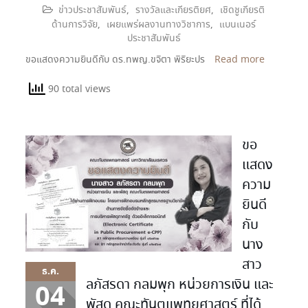
ข่าวประชาสัมพันธ์
,
รางวัลและเกียรติยศ
,
เชิดชูเกียรติ
ด้านการวิจัย
,
เผยแพร่ผลงานทางวิชาการ
,
แบนเนอร์
ประชาสัมพันธ์
ขอแสดงความยินดีกับ ดร.ทพญ.ขจิตา พิริยะปร
Read more
90 total views
ขอ
แสดง
ความ
ยินดี
กับ
นาง
สาว
ธ.ค.
ลภัสรดา กลมพุก หน่วยการเงิน และ
04
พัสดุ คณะทันตแพทยศาสตร์ ที่ได้