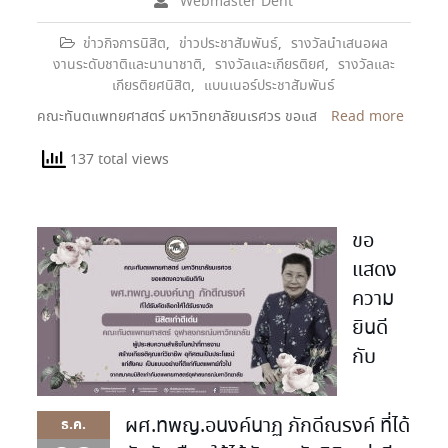
Webmaster Dent
ข่าวกิจการนิสิต
,
ข่าวประชาสัมพันธ์
,
รางวัลนำเสนอผล
งานระดับชาติและนานาชาติ
,
รางวัลและเกียรติยศ
,
รางวัลและ
เกียรติยศนิสิต
,
แบนเนอร์ประชาสัมพันธ์
คณะทันตแพทยศาสตร์ มหาวิทยาลัยนเรศวร ขอแส
Read more
137 total views
ขอ
แสดง
ความ
ยินดี
กับ
ผศ.ทพญ.อนงค์นาฏ ภักดีณรงค์ ที่ได้
ธ.ค.