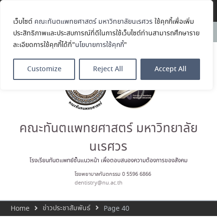
Translate »
เว็บไซต์
คณะทันตแพทยศาสตร์ มหาวิทยาลัยนเรศวร
ใช้คุกกี้เพื่อเพิ่ม
คณะทันตแพทยศาสตร์
News:
ประสิทธิภาพและประสบการณ์ที่ดีในการใช้เว็บไซต์ท่านสามารถศึกษาราย
มหาวิทยาลัยนเรศวร ร่วมออกบูธ
ละเอียดการใช้คุกกี้ได้ที่"
นโยบายการใช้คุกกี้
"
ประชาสัมพันธ์ หลักสูตรทันตแพทย
ศาสตรบัณฑิต และหลักสูตร
ประกาศนียบัตรผู้ช่วยทันตแพทย์
Customize
Reject All
Accept All
ในโครงการ Open House 2026
กิจกรรม NU Explore: เคลียร์ตัว
ตน ค้นหาตัวเอง
ประกาศคณะทันตแพทยศาสตร์
มหาวิทยาลัยนเรศวร เรื่อง ผู้ผ่าน
การสอบแข่งขันเข้าเป็นพนักงาน
คณะทันตแพทยศาสตร์ มหาวิทยาลัย
ราชการ (เงินรายได้) ตำแหน่ง ผู้
ปฏิบัติงานทันตกรรม
นเรศวร
ประมวลภาพบรรยากาศกิจกรรม
Dent Connect Board Game
โรงเรียนทันตแพทย์ชั้นแนวหน้า เพื่อตอบสนองความต้องการของสังคม
Café ครั้งที่ 1 เมื่อวันที่ 4 สิงหาคม
โรงพยาบาลทันตกรรม 0 5596 6866
2569 ณ คณะทันแพทยศาสตร์
dentistry@nu.ac.th
ข่าวประชาสัมพันธ์
Home
Page 40