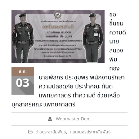
ขอ
ชื่นชม
ความดี
นาย
สนอง
พิม
ทอง
ธ.ค.
นายพัสกร ประชุมพร พนักงานรักษา
03
ความปลอดภัย ประจำคณะทันต
แพทยศาสตร์ ทำความดี ช่วยเหลือ
บุคลากรคณะแพทยศาสตร์
Webmaster Dent
ข่าวประชาสัมพันธ์
,
แบนเนอร์ประชาสัมพันธ์